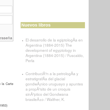
Nuevos libros
traseña
El desarrollo de la egiptologÃ­a en
Argentina (1884-2015) The
development of egyptology in
Argentina (1884-2015) / Fuscaldo,
Perla
ContribuciÃ³n a la petrologÃ­a y
estratigrafÃ­a del glacial
gondwÃ¡nico uruguayo y apuntes
 la Carte
a propÃ³sito de un croquis
sinÃ³ptico del Gondwana
brasileÃ±o / Walther, K.
(1953)