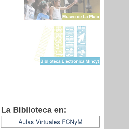
Museo de La Plata
Biblioteca Electrónica Mincyt
La Biblioteca en:
Aulas Virtuales FCNyM