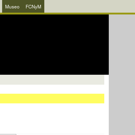
Museo
FCNyM