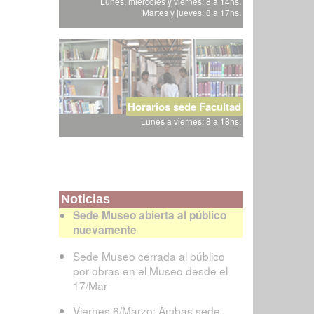
Lunes, miércoles y viernes: 8 a 14hs.
Martes y jueves: 8 a 17hs.
Horarios sede Facultad
Lunes a viernes: 8 a 18hs.
Noticias
Sede Museo abierta al público
nuevamente
Sede Museo cerrada al público
por obras en el Museo desde el
17/Mar
Viernes 6/Marzo: Ambas sede