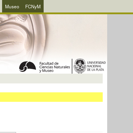
Museo
FCNyM