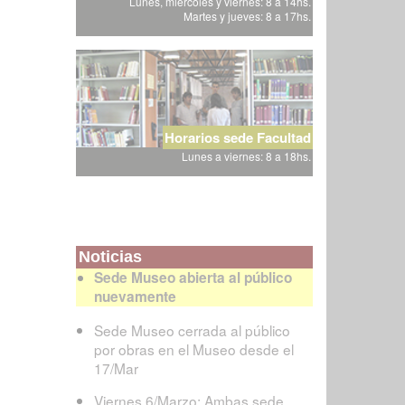
Lunes, miércoles y viernes: 8 a 14hs.
Martes y jueves: 8 a 17hs.
Horarios sede Facultad
Lunes a viernes: 8 a 18hs.
Noticias
Sede Museo abierta al público
nuevamente
Sede Museo cerrada al público
por obras en el Museo desde el
17/Mar
Viernes 6/Marzo: Ambas sede