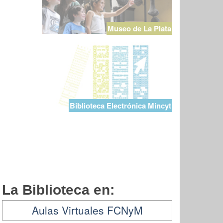
Museo de La Plata
Biblioteca Electrónica Mincyt
La Biblioteca en:
Aulas Virtuales FCNyM