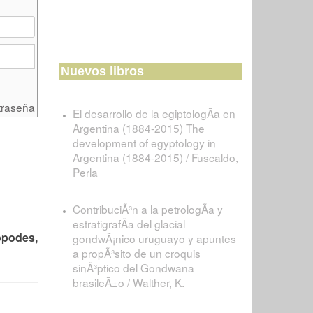
Nuevos libros
traseña
El desarrollo de la egiptologÃ­a en
Argentina (1884-2015) The
development of egyptology in
Argentina (1884-2015) / Fuscaldo,
Perla
ContribuciÃ³n a la petrologÃ­a y
estratigrafÃ­a del glacial
opodes,
gondwÃ¡nico uruguayo y apuntes
a propÃ³sito de un croquis
sinÃ³ptico del Gondwana
brasileÃ±o / Walther, K.