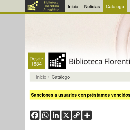
Inicio
Noticias
Catálogo
Inicio
Catálogo
Sanciones a usuarios con préstamos vencidos:
Facebook
WhatsApp
LinkedIn
X
Copy
Share
Link