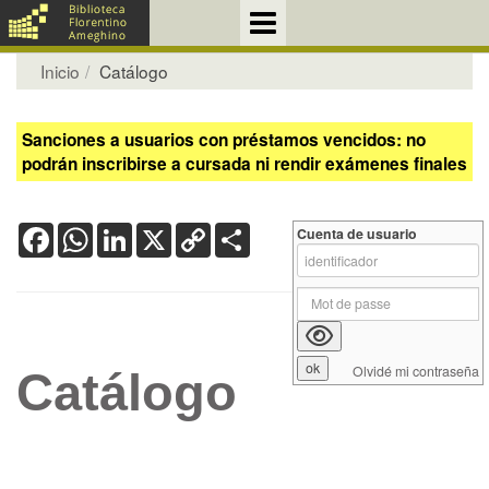
Inicio
Catálogo
Sanciones a usuarios con préstamos vencidos: no
podrán inscribirse a cursada ni rendir exámenes finales
Facebook
WhatsApp
LinkedIn
X
Copy
Share
Cuenta de usuario
Link
Olvidé mi contraseña
Catálogo