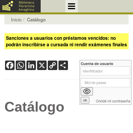
Inicio
Catálogo
Sanciones a usuarios con préstamos vencidos: no
podrán inscribirse a cursada ni rendir exámenes finales
Facebook
WhatsApp
LinkedIn
X
Copy
Share
Cuenta de usuario
Link
Olvidé mi contraseña
Catálogo