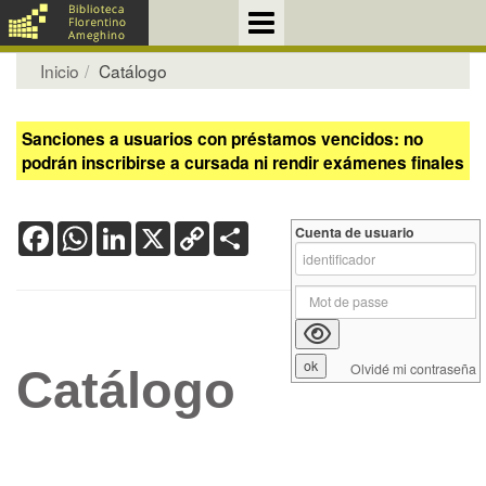
Inicio
Catálogo
Sanciones a usuarios con préstamos vencidos: no
podrán inscribirse a cursada ni rendir exámenes finales
Facebook
WhatsApp
LinkedIn
X
Copy
Share
Cuenta de usuario
Link
Olvidé mi contraseña
Catálogo