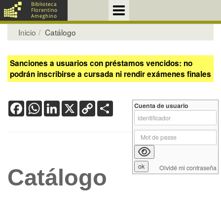
Inicio
Catálogo
Sanciones a usuarios con préstamos vencidos: no
podrán inscribirse a cursada ni rendir exámenes finales
Facebook
WhatsApp
LinkedIn
X
Copy
Share
Cuenta de usuario
Link
Olvidé mi contraseña
Catálogo