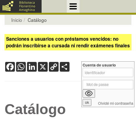
Inicio
Catálogo
Sanciones a usuarios con préstamos vencidos: no
podrán inscribirse a cursada ni rendir exámenes finales
Facebook
WhatsApp
LinkedIn
X
Copy
Share
Cuenta de usuario
Link
Olvidé mi contraseña
Catálogo