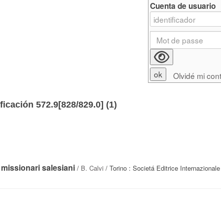
Cuenta de usuario
Olvidé mi con
ficación 572.9[828/829.0] (
1
)
i missionari salesiani
/
B. Calvi
/ Torino : Societá Editrice Internazionale