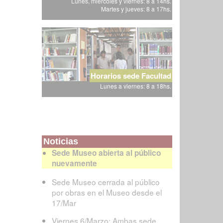
Lunes, miércoles y viernes: 8 a 14hs.
Martes y jueves: 8 a 17hs.
Horarios sede Facultad
Lunes a viernes: 8 a 18hs.
Noticias
Sede Museo abierta al público
nuevamente
Sede Museo cerrada al público
por obras en el Museo desde el
17/Mar
Viernes 6/Marzo: Ambas sede