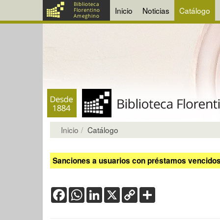
Inicio
Noticias
Catálogo
Inicio
Catálogo
Sanciones a usuarios con préstamos vencidos:
Facebook
WhatsApp
LinkedIn
X
Copy
Share
Link