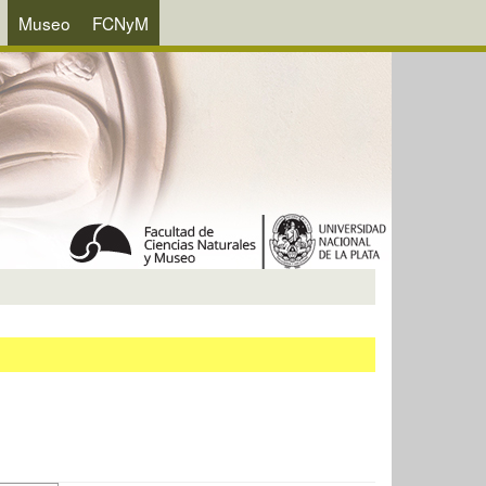
Museo
FCNyM