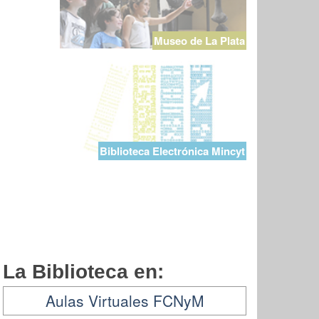
Museo de La Plata
Biblioteca Electrónica Mincyt
La Biblioteca en:
Aulas Virtuales FCNyM