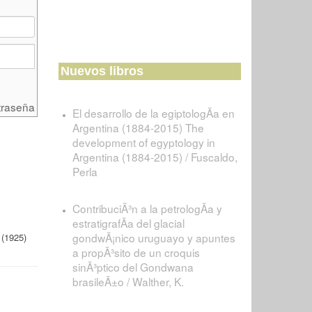
Nuevos libros
traseña
El desarrollo de la egiptologÃ­a en
Argentina (1884-2015) The
development of egyptology in
Argentina (1884-2015) / Fuscaldo,
Perla
ContribuciÃ³n a la petrologÃ­a y
estratigrafÃ­a del glacial
gondwÃ¡nico uruguayo y apuntes
 (1925)
a propÃ³sito de un croquis
sinÃ³ptico del Gondwana
brasileÃ±o / Walther, K.