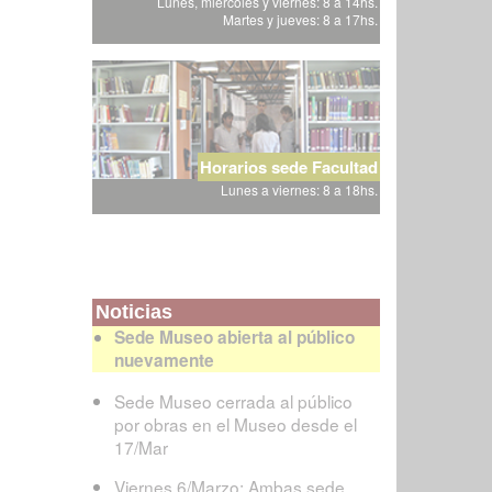
Lunes, miércoles y viernes: 8 a 14hs.
Martes y jueves: 8 a 17hs.
Horarios sede Facultad
Lunes a viernes: 8 a 18hs.
Noticias
Sede Museo abierta al público
nuevamente
Sede Museo cerrada al público
por obras en el Museo desde el
17/Mar
Viernes 6/Marzo: Ambas sede