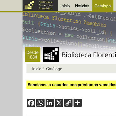
Inicio
Noticias
Catálogo
Inicio
Catálogo
Sanciones a usuarios con préstamos vencidos:
Facebook
WhatsApp
LinkedIn
X
Copy
Share
Link