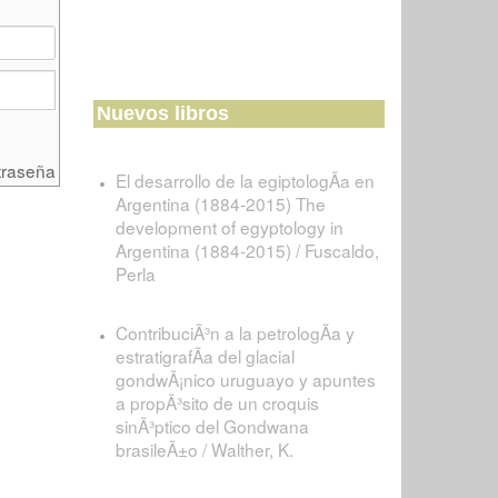
Nuevos libros
traseña
El desarrollo de la egiptologÃ­a en
Argentina (1884-2015) The
development of egyptology in
Argentina (1884-2015) / Fuscaldo,
Perla
ContribuciÃ³n a la petrologÃ­a y
estratigrafÃ­a del glacial
gondwÃ¡nico uruguayo y apuntes
a propÃ³sito de un croquis
sinÃ³ptico del Gondwana
brasileÃ±o / Walther, K.