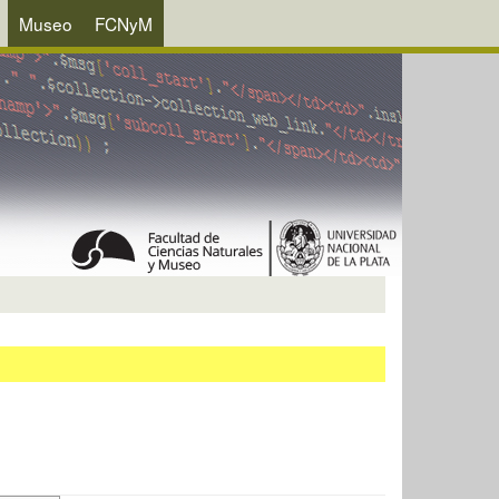
Museo
FCNyM