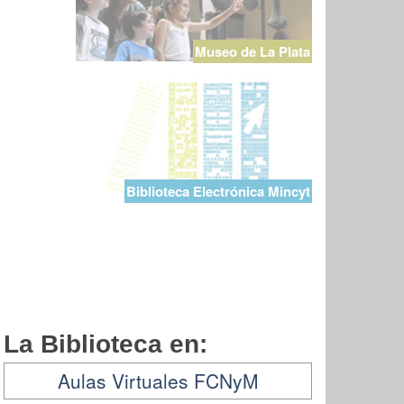
Museo de La Plata
Biblioteca Electrónica Mincyt
La Biblioteca en:
Aulas Virtuales FCNyM