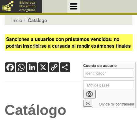
Inicio
Catálogo
Sanciones a usuarios con préstamos vencidos: no
podrán inscribirse a cursada ni rendir exámenes finales
Facebook
WhatsApp
LinkedIn
X
Copy
Share
Cuenta de usuario
Link
Olvidé mi contraseña
Catálogo