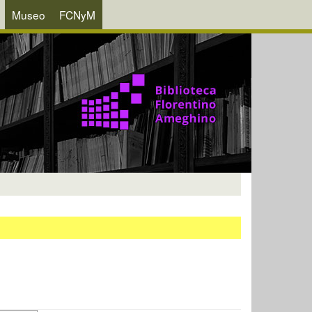
Museo
FCNyM