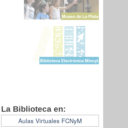
Museo de La Plata
Biblioteca Electrónica Mincyt
La Biblioteca en:
Aulas Virtuales FCNyM