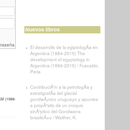
Nuevos libros
traseña
El desarrollo de la egiptologÃ­a en
Argentina (1884-2015) The
development of egyptology in
Argentina (1884-2015) / Fuscaldo,
Perla
ContribuciÃ³n a la petrologÃ­a y
estratigrafÃ­a del glacial
gondwÃ¡nico uruguayo y apuntes
M (1988-
a propÃ³sito de un croquis
sinÃ³ptico del Gondwana
brasileÃ±o / Walther, K.