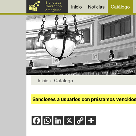
Inicio
Noticias
Catálogo
Inicio
Catálogo
Sanciones a usuarios con préstamos vencidos:
Facebook
WhatsApp
LinkedIn
X
Copy
Share
Link