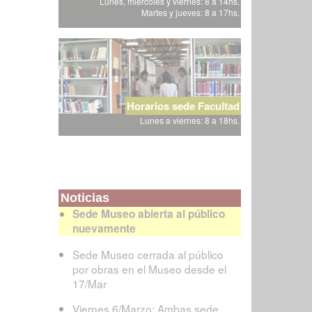
Lunes, miércoles y viernes: 8 a 14hs.
Martes y jueves: 8 a 17hs.
Horarios sede Facultad
Lunes a viernes: 8 a 18hs.
Noticias
Sede Museo abierta al público
nuevamente
Sede Museo cerrada al público
por obras en el Museo desde el
17/Mar
Viernes 6/Marzo: Ambas sede