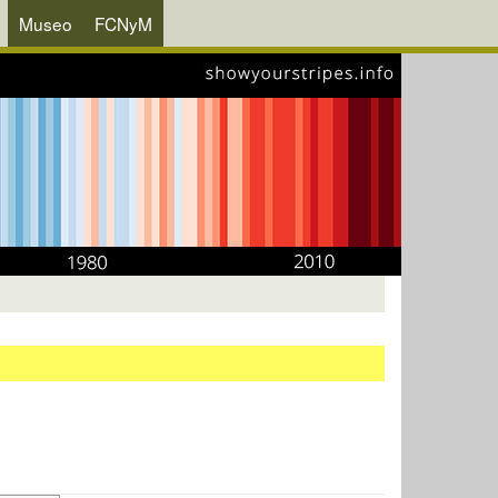
Museo
FCNyM