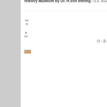
History Museum by Dr. H.von Ihering
/
G.A. Bou
(1 - 2 