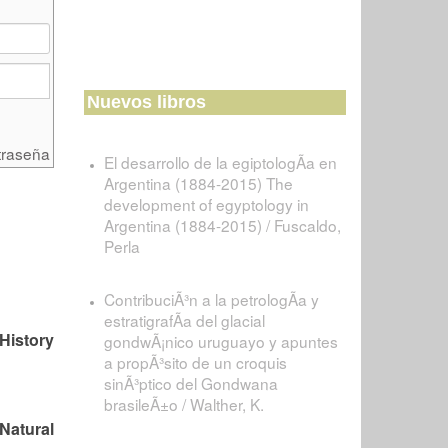
Nuevos libros
traseña
El desarrollo de la egiptologÃ­a en
Argentina (1884-2015) The
development of egyptology in
Argentina (1884-2015) / Fuscaldo,
Perla
ContribuciÃ³n a la petrologÃ­a y
estratigrafÃ­a del glacial
 History
gondwÃ¡nico uruguayo y apuntes
a propÃ³sito de un croquis
sinÃ³ptico del Gondwana
brasileÃ±o / Walther, K.
 Natural