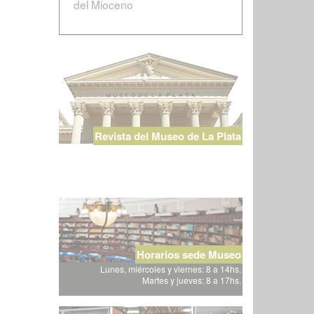
del Mioceno
Revista del Museo de La Plata
Horarios sede Museo
Lunes, miércoles y viernes: 8 a 14hs.
Martes y jueves: 8 a 17hs.