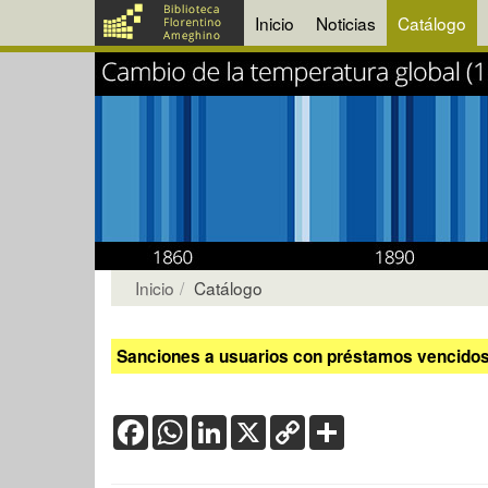
Inicio
Noticias
Catálogo
Inicio
Catálogo
Sanciones a usuarios con préstamos vencidos:
Facebook
WhatsApp
LinkedIn
X
Copy
Share
Link