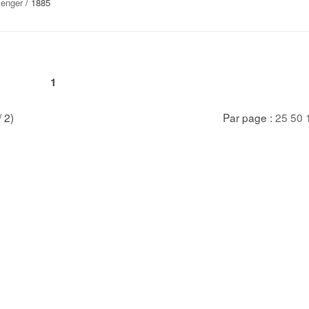
lenger
/ 1885
1
/ 2)
Par page :
25
50