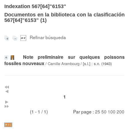
Indexation 567[64]"6153"
Documentos en la biblioteca con la clasificación
567[64]"6153" (
1
)
Refinar búsqueda
Note preliminaire sur quelques poissons
fossiles nouveaux
/
Camille Arambourg
/ [s.l.] : s.n. (1943)
1
(1 - 1 / 1)
Par page :
25
50
100
200