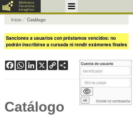
Inicio
Catálogo
Sanciones a usuarios con préstamos vencidos: no
podrán inscribirse a cursada ni rendir exámenes finales
Facebook
WhatsApp
LinkedIn
X
Copy
Share
Cuenta de usuario
Link
Olvidé mi contraseña
Catálogo