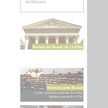
del Mioceno
Revista del Museo de La Plata
Horarios sede Museo
Lunes, miércoles y viernes: 8 a 14hs.
Martes y jueves: 8 a 17hs.