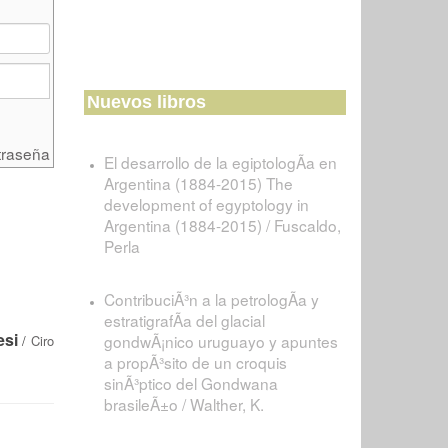
Nuevos libros
traseña
El desarrollo de la egiptologÃ­a en
Argentina (1884-2015) The
development of egyptology in
Argentina (1884-2015) / Fuscaldo,
Perla
ContribuciÃ³n a la petrologÃ­a y
estratigrafÃ­a del glacial
esi
gondwÃ¡nico uruguayo y apuntes
/
Ciro
a propÃ³sito de un croquis
sinÃ³ptico del Gondwana
brasileÃ±o / Walther, K.