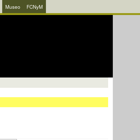
Museo
FCNyM