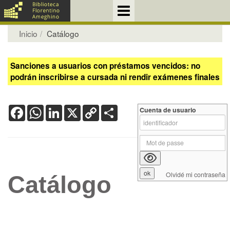
Inicio
Catálogo
Sanciones a usuarios con préstamos vencidos: no
podrán inscribirse a cursada ni rendir exámenes finales
Facebook
WhatsApp
LinkedIn
X
Copy
Share
Cuenta de usuario
Link
Olvidé mi contraseña
Catálogo