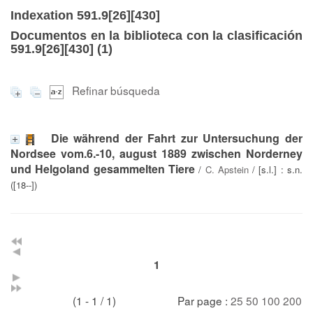
Indexation 591.9[26][430]
Documentos en la biblioteca con la clasificación
591.9[26][430] (
1
)
Refinar búsqueda
Die während der Fahrt zur Untersuchung der
Nordsee vom.6.-10, august 1889 zwischen Norderney
und Helgoland gesammelten Tiere
/
C. Apstein
/ [s.l.] : s.n.
([18--])
1
(1 - 1 / 1)
Par page :
25
50
100
200