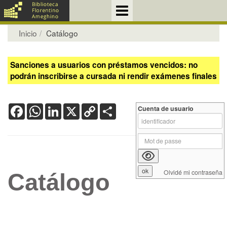
Inicio
Catálogo
Sanciones a usuarios con préstamos vencidos: no
podrán inscribirse a cursada ni rendir exámenes finales
Facebook
WhatsApp
LinkedIn
X
Copy
Share
Cuenta de usuario
Link
Olvidé mi contraseña
Catálogo