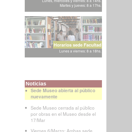
Lunes, miércoles y viernes: 8 a 14hs.
Martes y jueves: 8 a 17hs.
Horarios sede Facultad
Lunes a viernes: 8 a 18hs.
Noticias
Sede Museo abierta al público
nuevamente
Sede Museo cerrada al público
por obras en el Museo desde el
17/Mar
Viernes 6/Marzo: Ambas sede