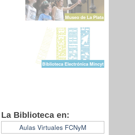
Museo de La Plata
Biblioteca Electrónica Mincyt
La Biblioteca en:
Aulas Virtuales FCNyM