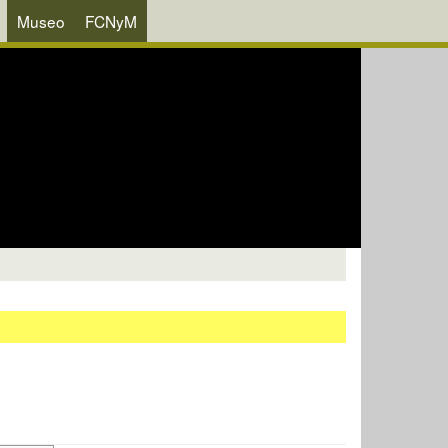
Museo
FCNyM