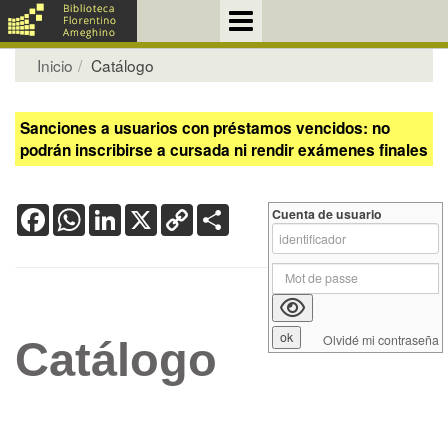
Inicio
Catálogo
Sanciones a usuarios con préstamos vencidos: no
podrán inscribirse a cursada ni rendir exámenes finales
Facebook
WhatsApp
LinkedIn
X
Copy
Share
Cuenta de usuario
Link
Olvidé mi contraseña
Catálogo