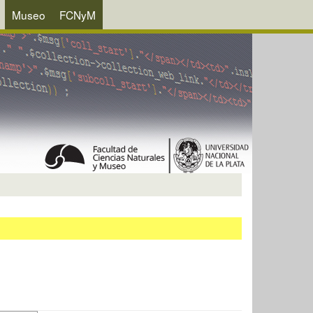
Museo
FCNyM