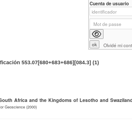
Cuenta de usuario
Olvidé mi con
ficación 553.07[680+683+686][084.3] (
1
)
 South Africa and the Kingdoms of Lesotho and Swazilan
 for Geoscience (2000)