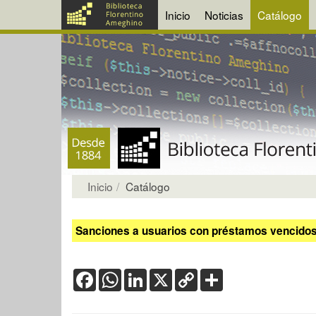
Inicio
Noticias
Catálogo
Inicio
Catálogo
Sanciones a usuarios con préstamos vencidos:
Facebook
WhatsApp
LinkedIn
X
Copy
Share
Link