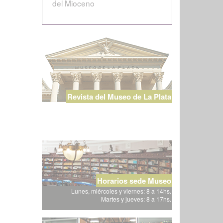
del Mioceno
Revista del Museo de La Plata
Horarios sede Museo
Lunes, miércoles y viernes: 8 a 14hs.
Martes y jueves: 8 a 17hs.