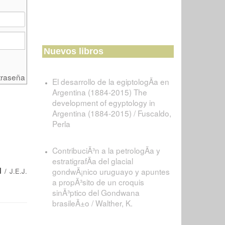
Nuevos libros
traseña
El desarrollo de la egiptologÃ­a en
Argentina (1884-2015) The
development of egyptology in
Argentina (1884-2015) / Fuscaldo,
Perla
ContribuciÃ³n a la petrologÃ­a y
estratigrafÃ­a del glacial
d
gondwÃ¡nico uruguayo y apuntes
/
J.E.J.
a propÃ³sito de un croquis
sinÃ³ptico del Gondwana
brasileÃ±o / Walther, K.