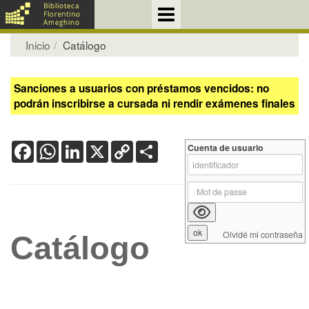
Inicio
Catálogo
Sanciones a usuarios con préstamos vencidos: no
podrán inscribirse a cursada ni rendir exámenes finales
Facebook
WhatsApp
LinkedIn
X
Copy
Share
Cuenta de usuario
Link
Olvidé mi contraseña
Catálogo