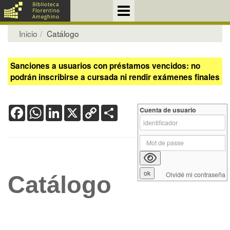
Inicio
Catálogo
Sanciones a usuarios con préstamos vencidos: no
podrán inscribirse a cursada ni rendir exámenes finales
Facebook
WhatsApp
LinkedIn
X
Copy
Share
Cuenta de usuario
Link
Olvidé mi contraseña
Catálogo