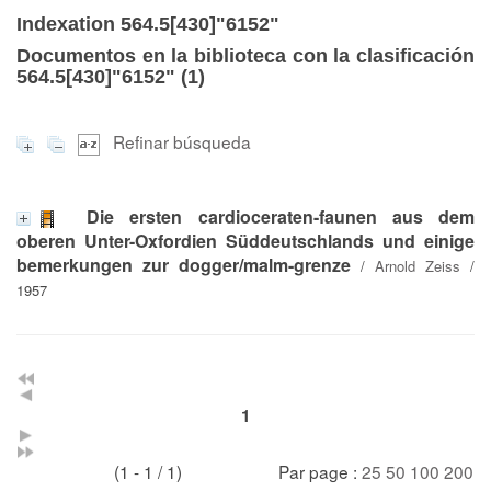
Indexation 564.5[430]"6152"
Documentos en la biblioteca con la clasificación
564.5[430]"6152" (
1
)
Refinar búsqueda
Die ersten cardioceraten-faunen aus dem
oberen Unter-Oxfordien Süddeutschlands und einige
bemerkungen zur dogger/malm-grenze
/
Arnold Zeiss
/
1957
1
(1 - 1 / 1)
Par page :
25
50
100
200