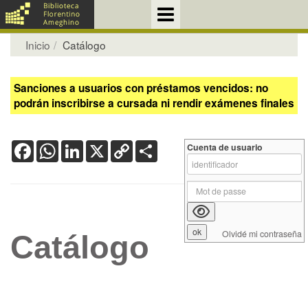
Inicio
Catálogo
Sanciones a usuarios con préstamos vencidos: no
podrán inscribirse a cursada ni rendir exámenes finales
Facebook
WhatsApp
LinkedIn
X
Copy
Share
Cuenta de usuario
Link
Olvidé mi contraseña
Catálogo