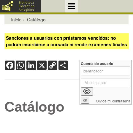
Inicio
Catálogo
Sanciones a usuarios con préstamos vencidos: no
podrán inscribirse a cursada ni rendir exámenes finales
Facebook
WhatsApp
LinkedIn
X
Copy
Share
Cuenta de usuario
Link
Olvidé mi contraseña
Catálogo