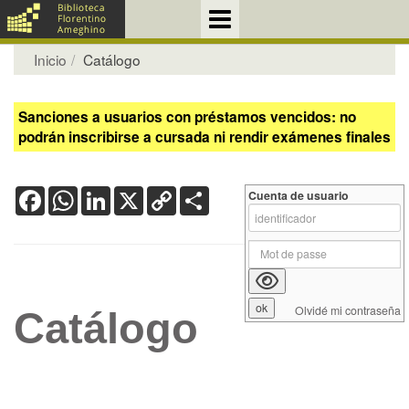
Inicio
Catálogo
Sanciones a usuarios con préstamos vencidos: no
podrán inscribirse a cursada ni rendir exámenes finales
Facebook
WhatsApp
LinkedIn
X
Copy
Share
Cuenta de usuario
Link
Olvidé mi contraseña
Catálogo