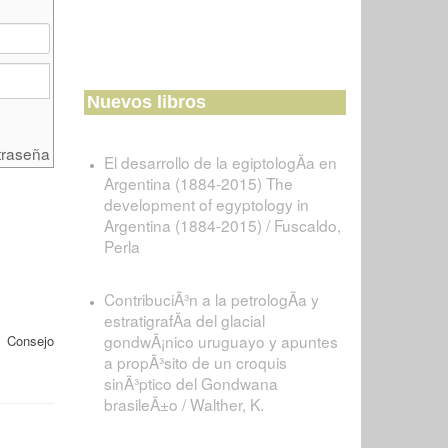
Nuevos libros
traseña
El desarrollo de la egiptologÃ­a en
Argentina (1884-2015) The
development of egyptology in
Argentina (1884-2015) / Fuscaldo,
Perla
ContribuciÃ³n a la petrologÃ­a y
estratigrafÃ­a del glacial
gondwÃ¡nico uruguayo y apuntes
 Consejo
a propÃ³sito de un croquis
sinÃ³ptico del Gondwana
brasileÃ±o / Walther, K.