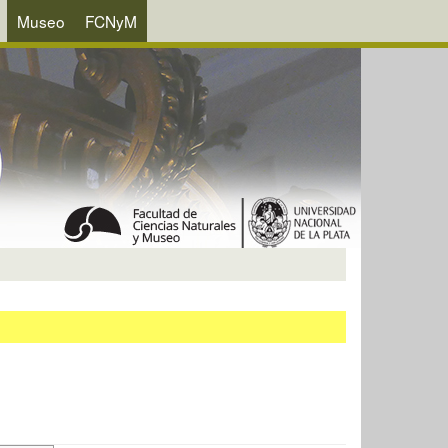
Museo
FCNyM