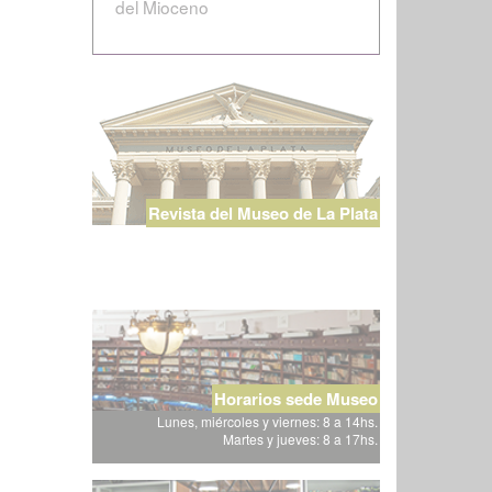
del Mioceno
Revista del Museo de La Plata
Horarios sede Museo
Lunes, miércoles y viernes: 8 a 14hs.
Martes y jueves: 8 a 17hs.