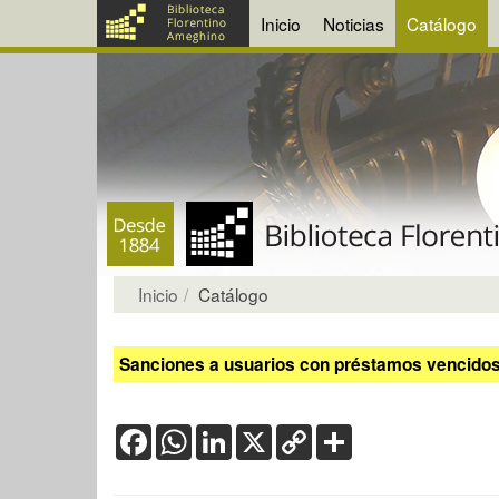
Inicio
Noticias
Catálogo
Inicio
Catálogo
Sanciones a usuarios con préstamos vencidos:
Facebook
WhatsApp
LinkedIn
X
Copy
Share
Link