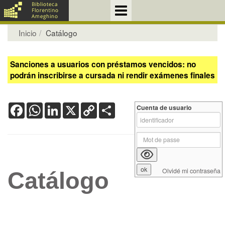
Inicio
Catálogo
Sanciones a usuarios con préstamos vencidos: no
podrán inscribirse a cursada ni rendir exámenes finales
Facebook
WhatsApp
LinkedIn
X
Copy
Share
Cuenta de usuario
Link
Olvidé mi contraseña
Catálogo