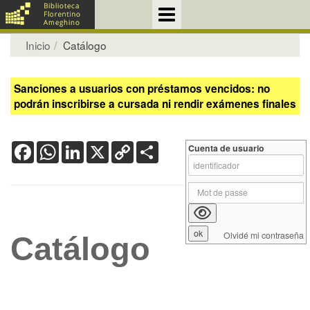
Inicio
Catálogo
Sanciones a usuarios con préstamos vencidos: no
podrán inscribirse a cursada ni rendir exámenes finales
Facebook
WhatsApp
LinkedIn
X
Copy
Share
Cuenta de usuario
Link
Olvidé mi contraseña
Catálogo