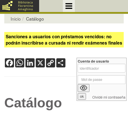
Inicio
Catálogo
Sanciones a usuarios con préstamos vencidos: no
podrán inscribirse a cursada ni rendir exámenes finales
Facebook
WhatsApp
LinkedIn
X
Copy
Share
Cuenta de usuario
Link
Olvidé mi contraseña
Catálogo