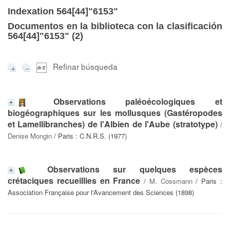
Indexation 564[44]"6153"
Documentos en la biblioteca con la clasificación
564[44]"6153" (
2
)
Refinar búsqueda
Observations paléoécologiques et
biogéographiques sur les mollusques (Gastéropodes
et Lamellibranches) de l'Albien de l'Aube (stratotype)
/
Denise Mongin
/ Paris : C.N.R.S. (1977)
Observations sur quelques espèces
crétaciques recueillies en France
/
M. Cossmann
/ Paris :
Association Française pour l'Avancement des Sciences (1898)