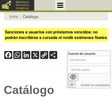
Inicio
Catálogo
Sanciones a usuarios con préstamos vencidos: no
podrán inscribirse a cursada ni rendir exámenes finales
Facebook
WhatsApp
LinkedIn
X
Copy
Share
Cuenta de usuario
Link
Olvidé mi contraseña
Catálogo