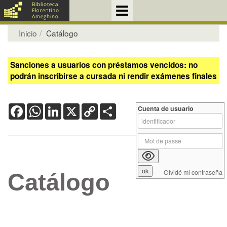
Inicio
Catálogo
Sanciones a usuarios con préstamos vencidos: no
podrán inscribirse a cursada ni rendir exámenes finales
Facebook
WhatsApp
LinkedIn
X
Copy
Share
Cuenta de usuario
Link
Olvidé mi contraseña
Catálogo