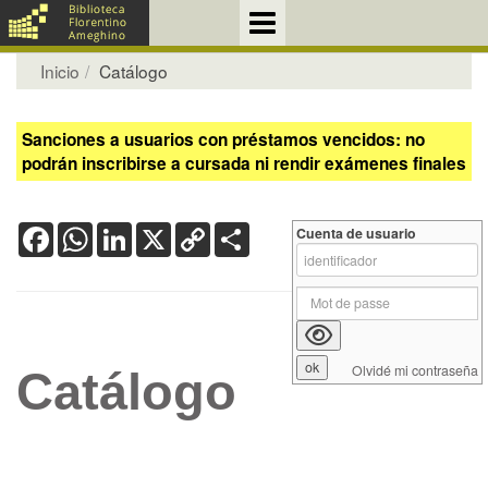
Inicio
Catálogo
Sanciones a usuarios con préstamos vencidos: no
podrán inscribirse a cursada ni rendir exámenes finales
Facebook
WhatsApp
LinkedIn
X
Copy
Share
Cuenta de usuario
Link
Olvidé mi contraseña
Catálogo