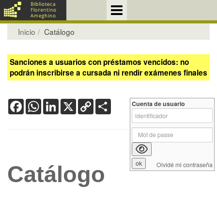
Inicio
Catálogo
Sanciones a usuarios con préstamos vencidos: no
podrán inscribirse a cursada ni rendir exámenes finales
Facebook
WhatsApp
LinkedIn
X
Copy
Share
Cuenta de usuario
Link
Olvidé mi contraseña
Catálogo