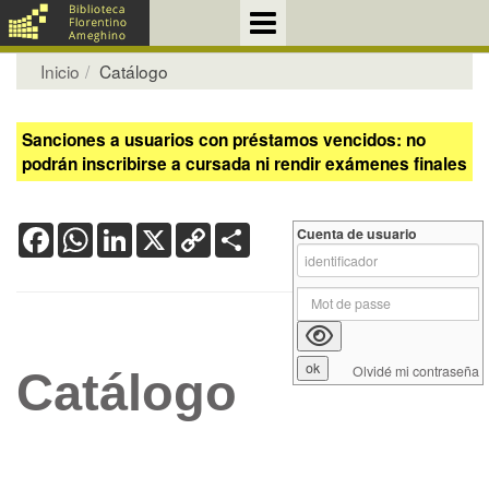
Inicio
Catálogo
Sanciones a usuarios con préstamos vencidos: no
podrán inscribirse a cursada ni rendir exámenes finales
Facebook
WhatsApp
LinkedIn
X
Copy
Share
Cuenta de usuario
Link
Olvidé mi contraseña
Catálogo