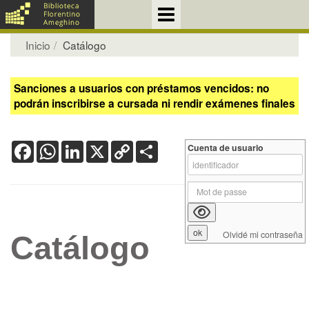
Inicio
Catálogo
Sanciones a usuarios con préstamos vencidos: no
podrán inscribirse a cursada ni rendir exámenes finales
Facebook
WhatsApp
LinkedIn
X
Copy
Share
Cuenta de usuario
Link
Olvidé mi contraseña
Catálogo