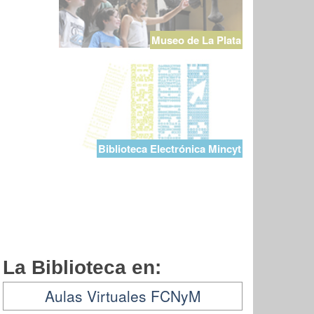
Museo de La Plata
Biblioteca Electrónica Mincyt
La Biblioteca en:
Aulas Virtuales FCNyM