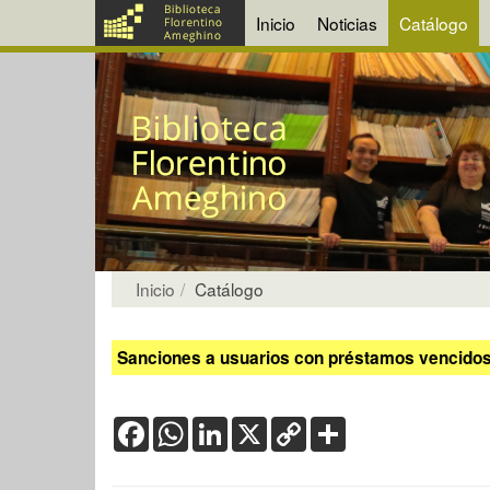
Inicio
Noticias
Catálogo
Inicio
Catálogo
Sanciones a usuarios con préstamos vencidos:
Facebook
WhatsApp
LinkedIn
X
Copy
Share
Link