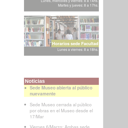
Lunes, miércoles y viernes: 8 a 14hs.
Martes y jueves: 8 a 17hs.
Horarios sede Facultad
Lunes a viernes: 8 a 18hs.
Noticias
Sede Museo abierta al público
nuevamente
Sede Museo cerrada al público
por obras en el Museo desde el
17/Mar
Viernes 6/Marzo: Ambas sede