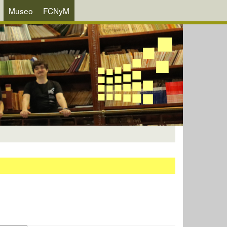
Museo
FCNyM