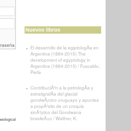
Nuevos libros
traseña
El desarrollo de la egiptologÃ­a en
Argentina (1884-2015) The
development of egyptology in
Argentina (1884-2015) / Fuscaldo,
Perla
ContribuciÃ³n a la petrologÃ­a y
estratigrafÃ­a del glacial
gondwÃ¡nico uruguayo y apuntes
a propÃ³sito de un croquis
sinÃ³ptico del Gondwana
brasileÃ±o / Walther, K.
eological