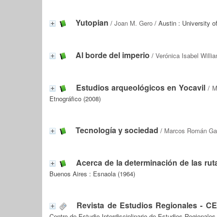
Yutopian
/
Joan M. Gero
/ Austin : University o
Al borde del imperio
/
Verónica Isabel Willi
Estudios arqueológicos en Yocavil
/
M
Etnográfico (2008)
Tecnología y sociedad
/
Marcos Román Gas
Acerca de la determinación de las rut
Buenos Aires : Esnaola (1964)
Revista de Estudios Regionales - C
Centro de Estudio Interdisciplinario de Estudios Regionales