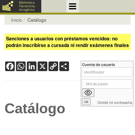
Inicio
Catálogo
Sanciones a usuarios con préstamos vencidos: no
podrán inscribirse a cursada ni rendir exámenes finales
Facebook
WhatsApp
LinkedIn
X
Copy
Share
Cuenta de usuario
Link
Olvidé mi contraseña
Catálogo