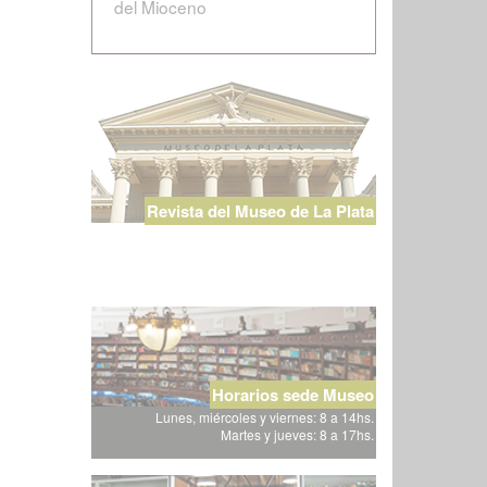
del Mioceno
Revista del Museo de La Plata
Horarios sede Museo
Lunes, miércoles y viernes: 8 a 14hs.
Martes y jueves: 8 a 17hs.