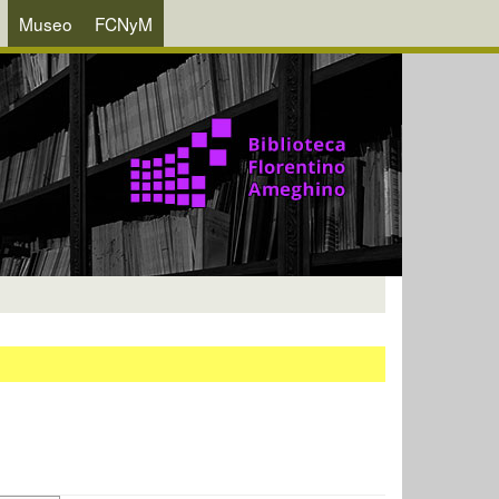
Museo
FCNyM