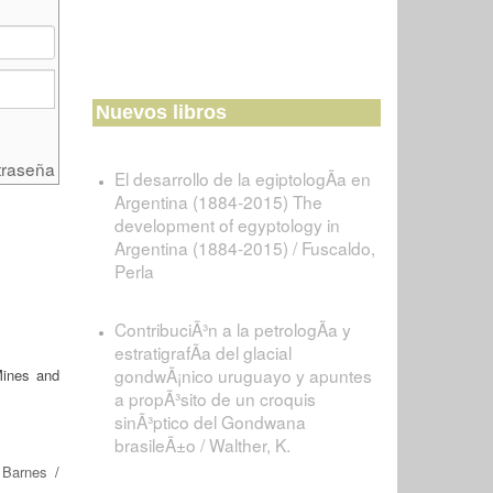
Nuevos libros
traseña
El desarrollo de la egiptologÃ­a en
Argentina (1884-2015) The
development of egyptology in
Argentina (1884-2015) / Fuscaldo,
Perla
ContribuciÃ³n a la petrologÃ­a y
estratigrafÃ­a del glacial
gondwÃ¡nico uruguayo y apuntes
Mines and
a propÃ³sito de un croquis
sinÃ³ptico del Gondwana
brasileÃ±o / Walther, K.
 Barnes
/