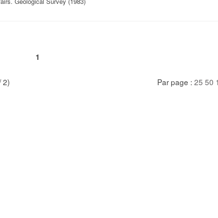
irs. Geological Survey (1983)
1
/ 2)
Par page :
25
50