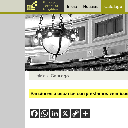
Inicio
Noticias
Catálogo
Inicio
Catálogo
Sanciones a usuarios con préstamos vencidos:
Facebook
WhatsApp
LinkedIn
X
Copy
Share
Link