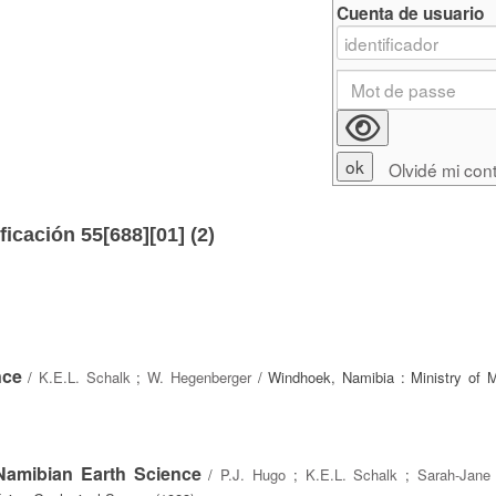
Cuenta de usuario
Olvidé mi con
ficación 55[688][01] (
2
)
nce
/
K.E.L. Schalk
;
W. Hegenberger
/ Windhoek, Namibia : Ministry of 
Namibian Earth Science
/
P.J. Hugo
;
K.E.L. Schalk
;
Sarah-Jane