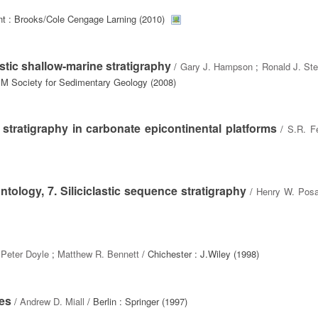
t : Brooks/Cole Cengage Larning (2010)
stic shallow-marine stratigraphy
/
Gary J. Hampson
;
Ronald J. Ste
M Society for Sedimentary Geology (2008)
tratigraphy in carbonate epicontinental platforms
/
S.R. F
ology, 7. Siliciclastic sequence stratigraphy
/
Henry W. Posa
/
Peter Doyle
;
Matthew R. Bennett
/ Chichester : J.Wiley (1998)
es
/
Andrew D. Miall
/ Berlin : Springer (1997)