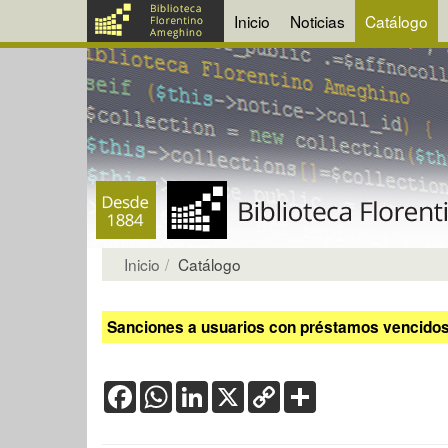
Inicio
Noticias
Catálogo
Inicio
Catálogo
Sanciones a usuarios con préstamos vencidos:
Facebook
WhatsApp
LinkedIn
X
Copy
Share
Link