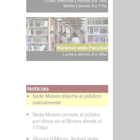
Lunes, miércoles y viernes: 8 a 14hs.
Martes y jueves: 8 a 17hs.
Horarios sede Facultad
Lunes a viernes: 8 a 18hs.
Noticias
Sede Museo abierta al público
nuevamente
Sede Museo cerrada al público
por obras en el Museo desde el
17/Mar
Viernes 6/Marzo: Ambas sede