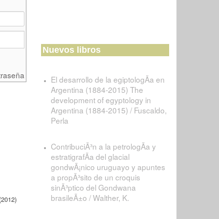
Nuevos libros
traseña
El desarrollo de la egiptologÃ­a en
Argentina (1884-2015) The
development of egyptology in
Argentina (1884-2015) / Fuscaldo,
Perla
ContribuciÃ³n a la petrologÃ­a y
estratigrafÃ­a del glacial
gondwÃ¡nico uruguayo y apuntes
a propÃ³sito de un croquis
sinÃ³ptico del Gondwana
brasileÃ±o / Walther, K.
(2012)