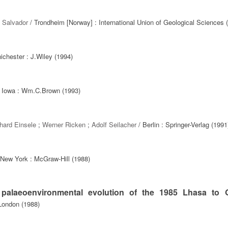
 Salvador
/ Trondheim [Norway] : International Union of Geological Sciences 
ichester : J.Wiley (1994)
 Iowa : Wm.C.Brown (1993)
hard Einsele
;
Werner Ricken
;
Adolf Seilacher
/ Berlin : Springer-Verlag (1991
 New York : McGraw-Hill (1988)
 palaeoenvironmental evolution of the 1985 Lhasa to
London (1988)