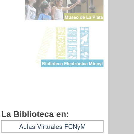
Museo de La Plata
Biblioteca Electrónica Mincyt
La Biblioteca en:
Aulas Virtuales FCNyM