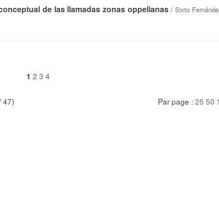
 conceptual de las llamadas zonas oppelianas
/
Sixto Fernánde
2
3
4
1
/ 47)
Par page :
25
50