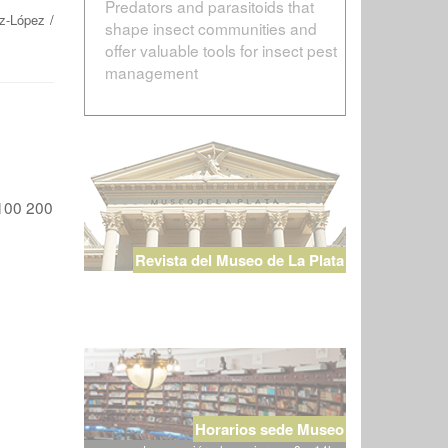
Predators and parasitoids that
z-López
/
shape insect communities and
offer valuable tools for insect pest
management
100
200
Revista del Museo de La Plata
Horarios sede Museo