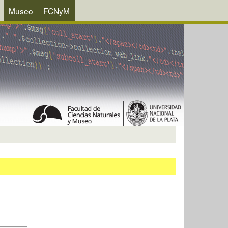
Museo
FCNyM