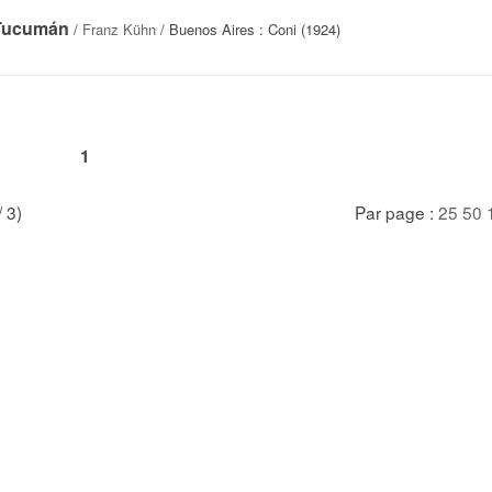
e Tucumán
/
Franz Kühn
/ Buenos Aires : Coni (1924)
1
/ 3)
Par page :
25
50