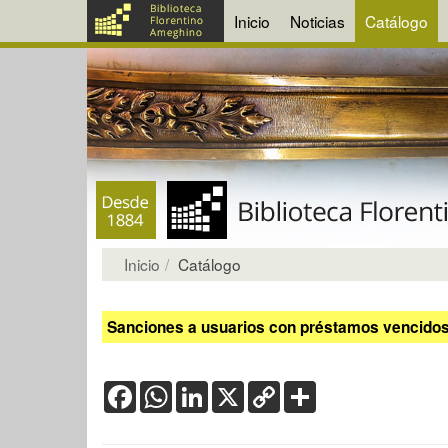
Inicio
Noticias
Catálogo
Inicio
Catálogo
Sanciones a usuarios con préstamos vencidos:
Facebook
WhatsApp
LinkedIn
X
Copy
Share
Link