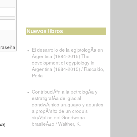
Nuevos libros
traseña
El desarrollo de la egiptologÃ­a en
Argentina (1884-2015) The
development of egyptology in
Argentina (1884-2015) / Fuscaldo,
Perla
ContribuciÃ³n a la petrologÃ­a y
estratigrafÃ­a del glacial
gondwÃ¡nico uruguayo y apuntes
a propÃ³sito de un croquis
sinÃ³ptico del Gondwana
brasileÃ±o / Walther, K.
43)