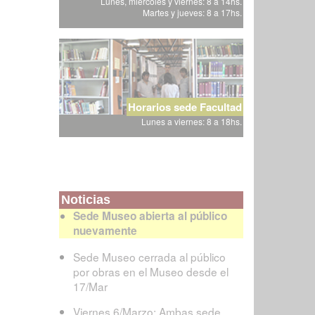
Lunes, miércoles y viernes: 8 a 14hs.
Martes y jueves: 8 a 17hs.
Horarios sede Facultad
Lunes a viernes: 8 a 18hs.
Noticias
Sede Museo abierta al público
nuevamente
Sede Museo cerrada al público
por obras en el Museo desde el
17/Mar
Viernes 6/Marzo: Ambas sede