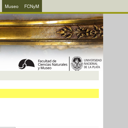
Museo
FCNyM