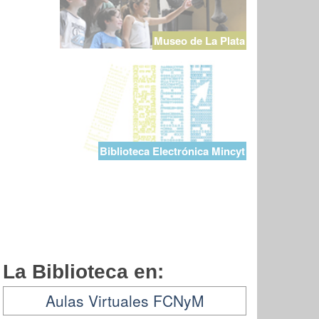
Museo de La Plata
Biblioteca Electrónica Mincyt
La Biblioteca en:
Aulas Virtuales FCNyM