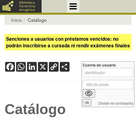
Inicio
Catálogo
Sanciones a usuarios con préstamos vencidos: no
podrán inscribirse a cursada ni rendir exámenes finales
Facebook
WhatsApp
LinkedIn
X
Copy
Share
Cuenta de usuario
Link
Olvidé mi contraseña
Catálogo