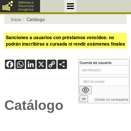
Inicio
Catálogo
Sanciones a usuarios con préstamos vencidos: no
podrán inscribirse a cursada ni rendir exámenes finales
Facebook
WhatsApp
LinkedIn
X
Copy
Share
Cuenta de usuario
Link
Olvidé mi contraseña
Catálogo