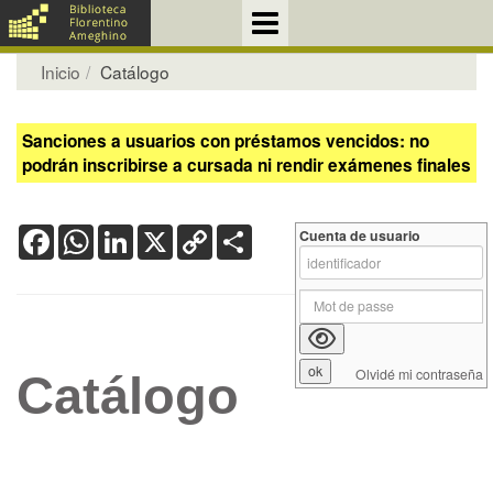
Inicio
Catálogo
Sanciones a usuarios con préstamos vencidos: no
podrán inscribirse a cursada ni rendir exámenes finales
Facebook
WhatsApp
LinkedIn
X
Copy
Share
Cuenta de usuario
Link
Olvidé mi contraseña
Catálogo