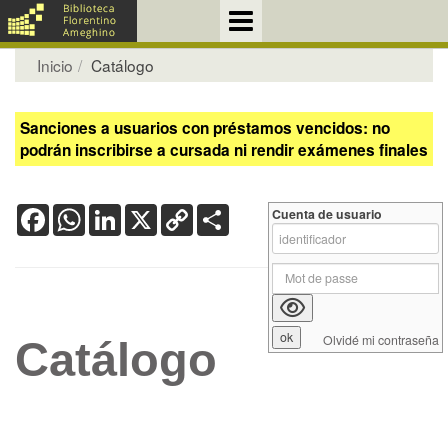
Inicio
Catálogo
Sanciones a usuarios con préstamos vencidos: no
podrán inscribirse a cursada ni rendir exámenes finales
Facebook
WhatsApp
LinkedIn
X
Copy
Share
Cuenta de usuario
Link
Olvidé mi contraseña
Catálogo