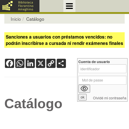
Inicio
Catálogo
Sanciones a usuarios con préstamos vencidos: no
podrán inscribirse a cursada ni rendir exámenes finales
Facebook
WhatsApp
LinkedIn
X
Copy
Share
Cuenta de usuario
Link
Olvidé mi contraseña
Catálogo