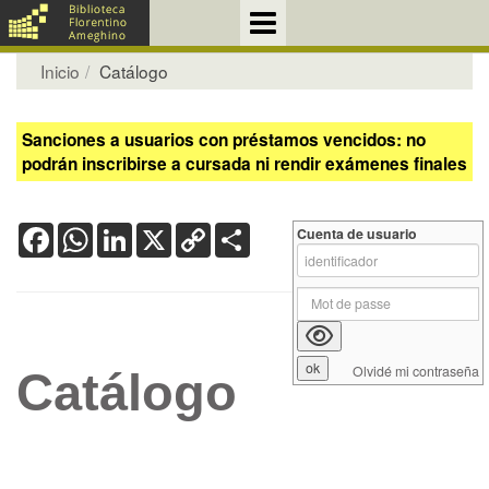
Inicio
Catálogo
Sanciones a usuarios con préstamos vencidos: no
podrán inscribirse a cursada ni rendir exámenes finales
Facebook
WhatsApp
LinkedIn
X
Copy
Share
Cuenta de usuario
Link
Olvidé mi contraseña
Catálogo