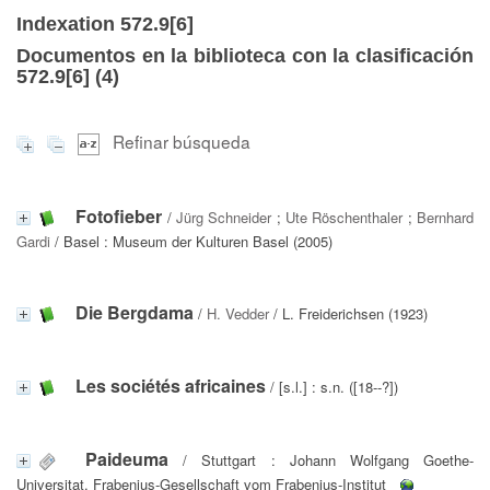
Indexation 572.9[6]
Documentos en la biblioteca con la clasificación
572.9[6] (
4
)
Refinar búsqueda
Fotofieber
/
Jürg Schneider
;
Ute Röschenthaler
;
Bernhard
Gardi
/ Basel : Museum der Kulturen Basel (2005)
Die Bergdama
/
H. Vedder
/ L. Freiderichsen (1923)
Les sociétés africaines
/ [s.l.] : s.n. ([18--?])
Paideuma
/ Stuttgart : Johann Wolfgang Goethe-
Universitat. Frabenius-Gesellschaft vom Frabenius-Institut