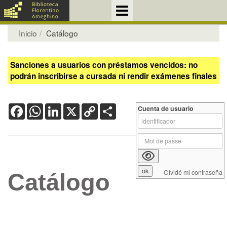
Inicio
Catálogo
Sanciones a usuarios con préstamos vencidos: no
podrán inscribirse a cursada ni rendir exámenes finales
Facebook
WhatsApp
LinkedIn
X
Copy
Share
Cuenta de usuario
Link
Olvidé mi contraseña
Catálogo