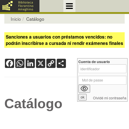
Inicio
Catálogo
Sanciones a usuarios con préstamos vencidos: no
podrán inscribirse a cursada ni rendir exámenes finales
Facebook
WhatsApp
LinkedIn
X
Copy
Share
Cuenta de usuario
Link
Olvidé mi contraseña
Catálogo