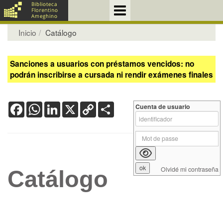
Inicio
Catálogo
Sanciones a usuarios con préstamos vencidos: no
podrán inscribirse a cursada ni rendir exámenes finales
Facebook
WhatsApp
LinkedIn
X
Copy
Share
Cuenta de usuario
Link
Olvidé mi contraseña
Catálogo