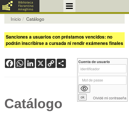
Inicio
Catálogo
Sanciones a usuarios con préstamos vencidos: no
podrán inscribirse a cursada ni rendir exámenes finales
Facebook
WhatsApp
LinkedIn
X
Copy
Share
Cuenta de usuario
Link
Olvidé mi contraseña
Catálogo