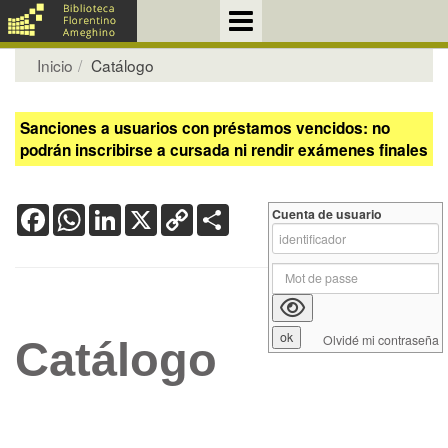
Inicio
Catálogo
Sanciones a usuarios con préstamos vencidos: no
podrán inscribirse a cursada ni rendir exámenes finales
Facebook
WhatsApp
LinkedIn
X
Copy
Share
Cuenta de usuario
Link
Olvidé mi contraseña
Catálogo